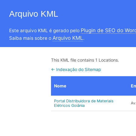
Arquivo KML
Plugin de SEO do Wor
Este arquivo KML é gerado pelo
Arquivo KML
Saiba mais sobre o
.
This KML file contains 1 Locations.
← Indexação do Sitemap
Nome
En
Portal Distribuidora de Materiais
Av
Elétricos Goiânia