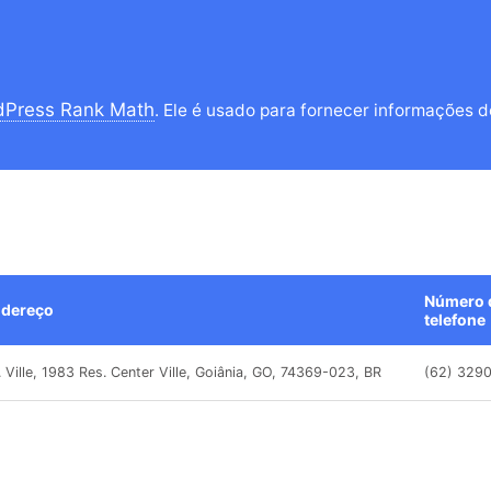
dPress Rank Math
. Ele é usado para fornecer informações d
Número 
dereço
telefone
. Ville, 1983 Res. Center Ville, Goiânia, GO, 74369-023, BR
(62) 329