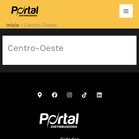
Ir
para
o
Início
Centro-Oeste
conteúdo
Centro-Oeste