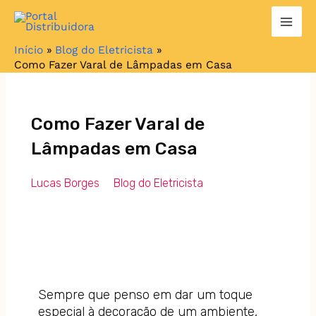
Ir
para
o
Início
Blog do Eletricista
conteúdo
Como Fazer Varal de Lâmpadas em Casa
Como Fazer Varal de
Lâmpadas em Casa
Lucas Borges
Blog do Eletricista
Sempre que penso em dar um toque
especial à decoração de um ambiente,