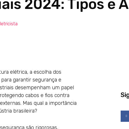
iais 2024: Tipos e 
letricista
ura elétrica, a escolha dos
 para garantir segurança e
ndustriais desempenham um papel
Si
rotegendo cabos e fios contra
 externas. Mas qual a importância
F
a
tria brasileira?
c
e
b
o
o
k
 segurança são rigorosas,
-
f