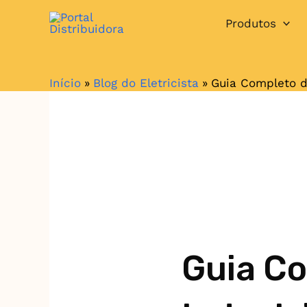
Ir
Produtos
para
o
conteúdo
Início
Blog do Eletricista
Guia Completo de
Guia Co