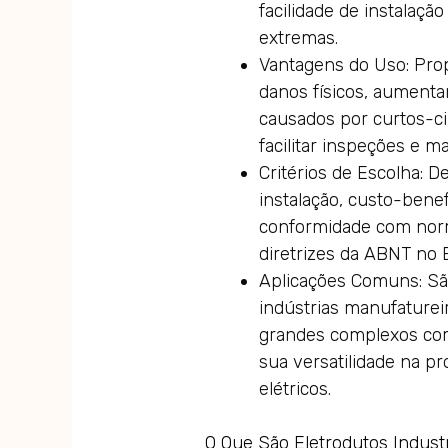
facilidade de instalaçã
extremas.
Vantagens do Uso: Pro
danos físicos, aument
causados por curtos-ci
facilitar inspeções e m
Critérios de Escolha: 
instalação, custo-benef
conformidade com norm
diretrizes da ABNT no B
Aplicações Comuns: Sã
indústrias manufatureir
grandes complexos com
sua versatilidade na pr
elétricos.
O Que São Eletrodutos Industr