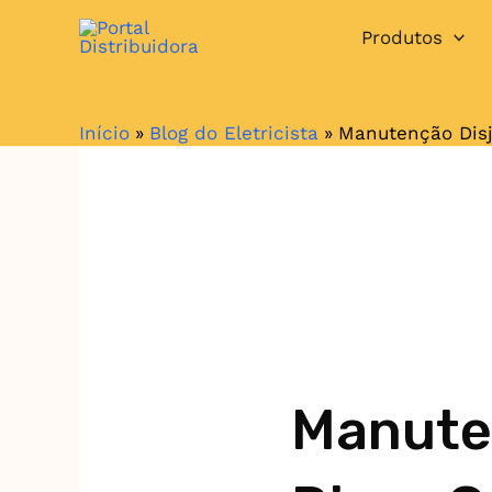
Ir
Produtos
para
o
conteúdo
Início
Blog do Eletricista
Manutenção Disj
Manuten