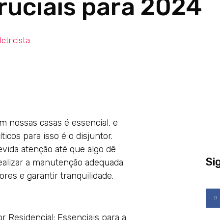
ruciais para 2024
letricista
m nossas casas é essencial, e
cos para isso é o disjuntor.
vida atenção até que algo dê
Si
ealizar a manutenção adequada
es e garantir tranquilidade.
F
a
c
e
b
o
o
k
r Residencial: Essenciais para a
-
f