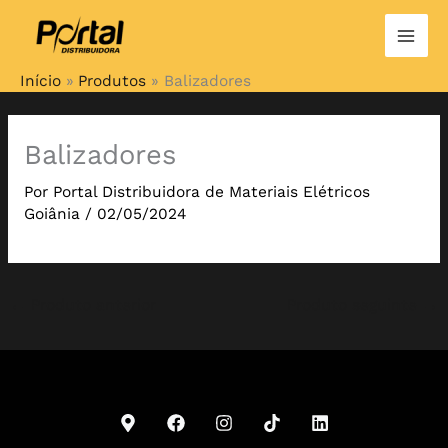
Ir
para
o
Início
Produtos
Balizadores
conteúdo
Balizadores
Por
Portal Distribuidora de Materiais Elétricos
Goiânia
/
02/05/2024
←
Produto anterior
Produto seguinte
→