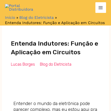
Ir
para
o
Início
Blog do Eletricista
conteúdo
Entenda Indutores: Função e Aplicação em Circuitos
Entenda Indutores: Função e
Aplicação em Circuitos
Lucas Borges
Blog do Eletricista
Entender o mundo da eletrônica pode
parecer complexo, mas eu estou aqui pra