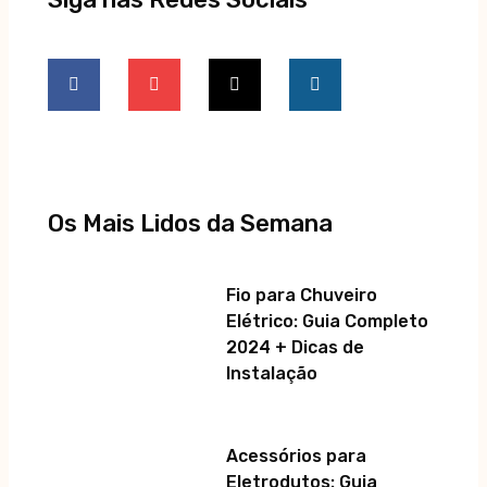
F
Y
T
I
a
o
i
n
c
u
k
s
e
t
t
t
b
u
o
a
o
b
k
g
o
e
r
k
a
-
m
f
Os Mais Lidos da Semana
Fio para Chuveiro
Elétrico: Guia Completo
2024 + Dicas de
Instalação
Acessórios para
Eletrodutos: Guia