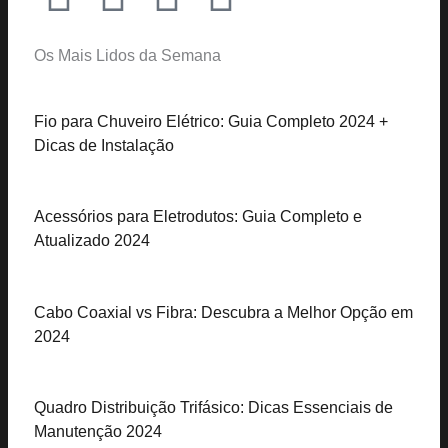
a
o
i
n
Os Mais Lidos da Semana
c
u
k
s
Fio para Chuveiro Elétrico: Guia Completo 2024 +
e
t
t
t
Dicas de Instalação
b
u
o
a
Acessórios para Eletrodutos: Guia Completo e
o
b
k
g
Atualizado 2024
o
e
r
Cabo Coaxial vs Fibra: Descubra a Melhor Opção em
k
a
2024
-
m
Quadro Distribuição Trifásico: Dicas Essenciais de
f
Manutenção 2024